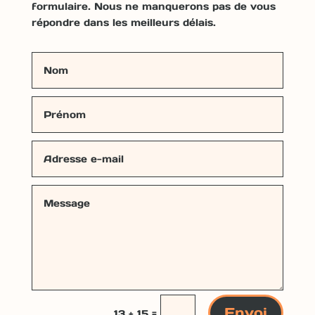
for­mu­laire. Nous ne man­querons pas de vous
répon­dre dans les meilleurs délais.
Envoi
=
13 + 15