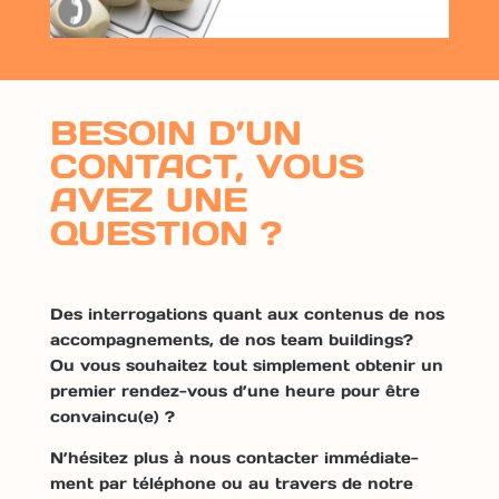
BESOIN D’UN
CONTACT, VOUS
AVEZ UNE
QUESTION ?
Des inter­ro­ga­tions quant aux con­tenus de nos
accom­pa­g­ne­ments, de nos team build­ings?
Ou vous souhaitez tout sim­ple­ment obtenir un
pre­mier ren­dez-vous d’une heure pour être
convaincu(e) ?
N’hésitez plus à nous con­tac­ter immé­di­ate­
ment par télé­phone ou au tra­vers de notre